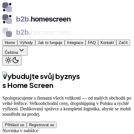
b2b.
homescreen
b2b.
homescreen
Home
Výhody
Jak to funguje
Integrace
FAQ
Kontakt
Začít
Čeština
Vybudujte svůj byznys
s Home Screen
Spolupracujeme s firmami všech velikostí — od malých obchodů po
velké řetězce. Velkoobchodní ceny, dropshipping v Polsku a rychlé
vyřízení. Dedikovaný správce a kompletní logistika, abyste se mohli
soustředit na prodej.
Přihlásit se
Registrovat se
Novinka v nabídce