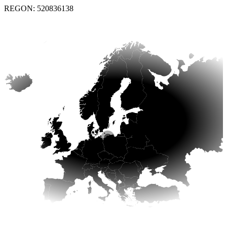
REGON: 520836138
Jsme tady!