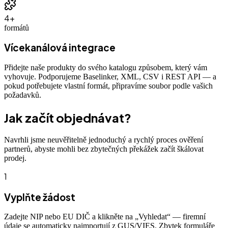
4+
formátů
Vícekanálová integrace
Přidejte naše produkty do svého katalogu způsobem, který vám
vyhovuje. Podporujeme Baselinker, XML, CSV i REST API — a
pokud potřebujete vlastní formát, připravíme soubor podle vašich
požadavků.
Jak začít objednávat?
Navrhli jsme neuvěřitelně jednoduchý a rychlý proces ověření
partnerů, abyste mohli bez zbytečných překážek začít škálovat
prodej.
1
Vyplňte žádost
Zadejte NIP nebo EU DIČ a klikněte na „Vyhledat“ — firemní
údaje se automaticky naimportují z GUS/VIES. Zbytek formuláře