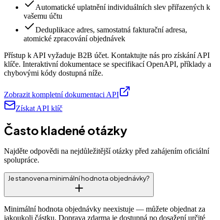
Automatické uplatnění individuálních slev přiřazených k
vašemu účtu
Deduplikace adres, samostatná fakturační adresa,
atomické zpracování objednávek
Přístup k API vyžaduje B2B účet. Kontaktujte nás pro získání API
klíče. Interaktivní dokumentace se specifikací OpenAPI, příklady a
chybovými kódy dostupná níže.
Zobrazit kompletní dokumentaci API
Získat API klíč
Často kladené otázky
Najděte odpovědi na nejdůležitější otázky před zahájením oficiální
spolupráce.
Je stanovena minimální hodnota objednávky?
Minimální hodnota objednávky neexistuje — můžete objednat za
jakoukoli částku. Doprava zdarma je dostupná po dosažení určité