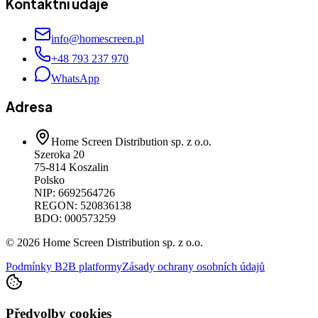
Kontaktní údaje
info@homescreen.pl
+48 793 237 970
WhatsApp
Adresa
Home Screen Distribution sp. z o.o.
Szeroka 20
75-814 Koszalin
Polsko
NIP: 6692564726
REGON: 520836138
BDO: 000573259
© 2026 Home Screen Distribution sp. z o.o.
Podmínky B2B platformy
Zásady ochrany osobních údajů
Předvolby cookies