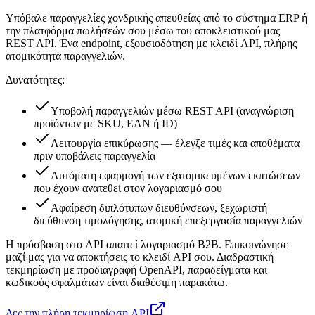
Υπόβαλε παραγγελίες χονδρικής απευθείας από το σύστημα ERP ή
την πλατφόρμα πωλήσεών σου μέσω του αποκλειστικού μας
REST API. Ένα endpoint, εξουσιοδότηση με κλειδί API, πλήρης
ατομικότητα παραγγελιών.
Δυνατότητες:
Υποβολή παραγγελιών μέσω REST API (αναγνώριση
προϊόντων με SKU, EAN ή ID)
Λειτουργία επικύρωσης — έλεγξε τιμές και αποθέματα
πριν υποβάλεις παραγγελία
Αυτόματη εφαρμογή των εξατομικευμένων εκπτώσεων
που έχουν ανατεθεί στον λογαριασμό σου
Αφαίρεση διπλότυπων διευθύνσεων, ξεχωριστή
διεύθυνση τιμολόγησης, ατομική επεξεργασία παραγγελιών
Η πρόσβαση στο API απαιτεί λογαριασμό B2B. Επικοινώνησε
μαζί μας για να αποκτήσεις το κλειδί API σου. Διαδραστική
τεκμηρίωση με προδιαγραφή OpenAPI, παραδείγματα και
κωδικούς σφαλμάτων είναι διαθέσιμη παρακάτω.
Δες την πλήρη τεκμηρίωση API