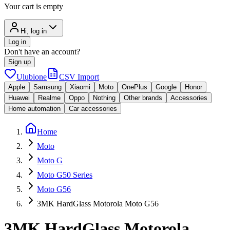
Your cart is empty
Hi, log in
Log in
Don't have an account?
Sign up
Ulubione
CSV Import
Apple
Samsung
Xiaomi
Moto
OnePlus
Google
Honor
Huawei
Realme
Oppo
Nothing
Other brands
Accessories
Home automation
Car accessories
Home
Moto
Moto G
Moto G50 Series
Moto G56
3MK HardGlass Motorola Moto G56
3MK HardGlass Motorola