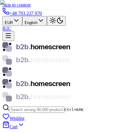
Skip to content
+48 793 237 970
EUR
English
B2C
b2b.
homescreen
b2b.
homescreen
b2b.
homescreen
b2b.
homescreen
Ctrl+K
⌘
K
Wishlist
Cart