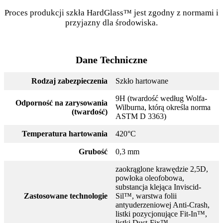
Proces produkcji szkła HardGlass™ jest zgodny z normami i
przyjazny dla środowiska.
Dane Techniczne
Rodzaj zabezpieczenia
Szkło hartowane
9H (twardość według Wolfa-
Odporność na zarysowania
Wilburna, którą określa norma
(twardość)
ASTM D 3363)
Temperatura hartowania
420°C
Grubość
0,3 mm
zaokrąglone krawędzie 2,5D,
powłoka oleofobowa,
substancja klejąca Inviscid-
Zastosowane technologie
Sil™, warstwa folii
antyuderzeniowej Anti-Crash,
listki pozycjonujące Fit-In™,
listki Dust-Fix™