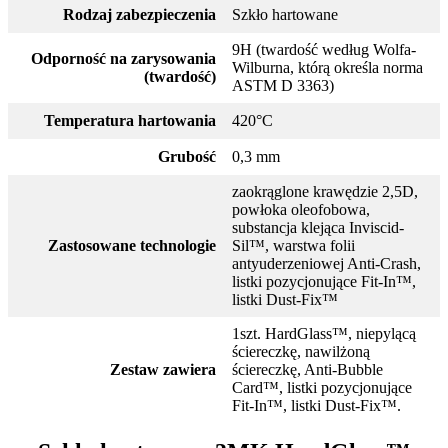
Rodzaj zabezpieczenia
Szkło hartowane
9H (twardość według Wolfa-
Odporność na zarysowania
Wilburna, którą określa norma
(twardość)
ASTM D 3363)
Temperatura hartowania
420°C
Grubość
0,3 mm
zaokrąglone krawędzie 2,5D,
powłoka oleofobowa,
substancja klejąca Inviscid-
Zastosowane technologie
Sil™, warstwa folii
antyuderzeniowej Anti-Crash,
listki pozycjonujące Fit-In™,
listki Dust-Fix™
1szt. HardGlass™, niepylącą
ściereczkę, nawilżoną
Zestaw zawiera
ściereczkę, Anti-Bubble
Card™, listki pozycjonujące
Fit-In™, listki Dust-Fix™.