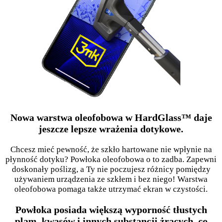
Nowa warstwa oleofobowa w HardGlass™ daje
jeszcze lepsze wrażenia dotykowe.
Chcesz mieć pewność, że szkło hartowane nie wpłynie na
płynność dotyku? Powłoka oleofobowa o to zadba. Zapewni
doskonały poślizg, a Ty nie poczujesz różnicy pomiędzy
używaniem urządzenia ze szkłem i bez niego! Warstwa
oleofobowa pomaga także utrzymać ekran w czystości.
Powłoka posiada większą wyporność tłustych
plam, kwasów i innych substancji żrących, co