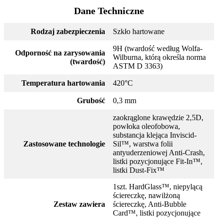
Dane Techniczne
Rodzaj zabezpieczenia
Szkło hartowane
9H (twardość według Wolfa-
Odporność na zarysowania
Wilburna, którą określa norma
(twardość)
ASTM D 3363)
Temperatura hartowania
420°C
Grubość
0,3 mm
zaokrąglone krawędzie 2,5D,
powłoka oleofobowa,
substancja klejąca Inviscid-
Zastosowane technologie
Sil™, warstwa folii
antyuderzeniowej Anti-Crash,
listki pozycjonujące Fit-In™,
listki Dust-Fix™
1szt. HardGlass™, niepylącą
ściereczkę, nawilżoną
Zestaw zawiera
ściereczkę, Anti-Bubble
Card™, listki pozycjonujące